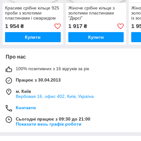
Красиве срібне кільце 925
Жіноче срібне кільце з
Жіно
проби з золотими
золотими пластинами
золо
пластинами і смарагдом
"Дарсі"
із з
"Єсенія"
про
1 954
1 917
1 9
₴
₴
Купити
Купити
Про нас
100% позитивних з 16 відгуків за рік
Працює з 30.04.2013
м. Київ
Вербовая 16, офис 402, Київ, Україна
Контакти
Сьогодні працює з 09:30 до 21:00
Показати весь графік роботи