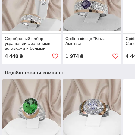
Серебряный набор
Срібне кільце "Віола
Сріб
украшений с золотыми
Аметист"
Сап
вставками и белыми
фианитами "Виола"
4 440
1 974
4 4
₴
₴
Подібні товари компанії