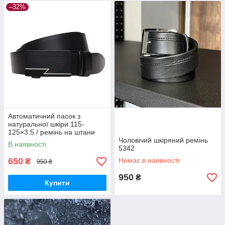
–32%
Автоматичний пасок з
натуральної шкіри 115-
125×3.5 / ремінь на штани
для чоловіка, чорний
Чоловічий шкіряний ремінь
В наявності
5342
650
Немає в наявності
₴
950 ₴
950
₴
Купити