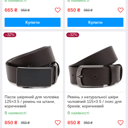
В наявності
В наявності
665
650
₴
₴
950 ₴
950 ₴
Купити
Купити
–32%
–32%
Пасок шкіряний для чоловіка
Ремінь з натуральної шкіри
125×3.5 / ремінь на штани,
чоловічий 115×3.5 / пояс для
коричневий
брюків, коричневий
В наявності
В наявності
650
650
₴
₴
950 ₴
950 ₴