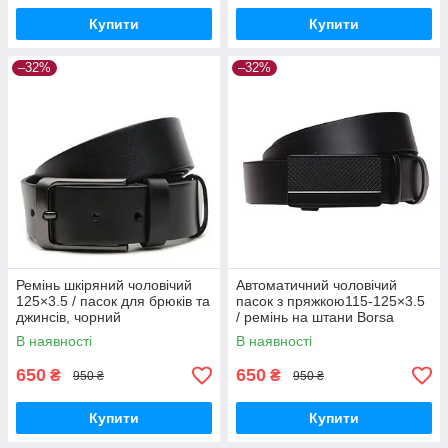
Купити
Купити
–32%
–32%
Ремінь шкіряний чоловічий
Автоматичний чоловічий
125×3.5 / пасок для брюків та
пасок з пряжкою115-125×3.5
джинсів, чорний
/ ремінь на штани Borsa
Leather, чорний
В наявності
В наявності
650
650
₴
₴
950 ₴
950 ₴
Купити
Купити