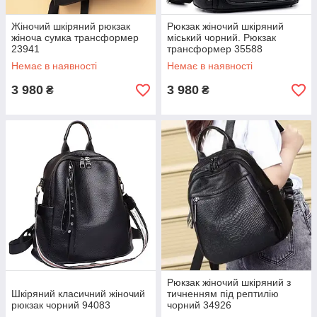
Жіночий шкіряний рюкзак
Рюкзак жіночий шкіряний
жіноча сумка трансформер
міський чорний. Рюкзак
23941
трансформер 35588
Немає в наявності
Немає в наявності
3 980
3 980
₴
₴
Рюкзак жіночий шкіряний з
Шкіряний класичний жіночий
тичненням під рептилію
рюкзак чорний 94083
чорний 34926