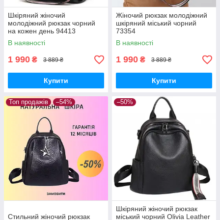
Шкіряний жіночий
Жіночий рюкзак молодіжний
молодіжний рюкзак чорний
шкіряний міський чорний
на кожен день 94413
73354
В наявності
В наявності
1 990
1 990
₴
₴
3 889 ₴
3 889 ₴
Купити
Купити
Топ продажів
–54%
–50%
Шкіряний жіночий рюкзак
Стильний жіночий рюкзак
міський чорний Olivia Leather