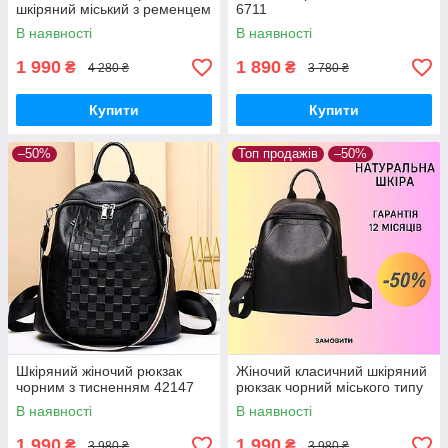
шкіряний міський з ременцем
6711
В наявності
В наявності
1 990
1 890
₴
₴
4 280 ₴
3 780 ₴
Купити
Купити
–50%
Топ продажів
–50%
Шкіряний жіночий рюкзак
Жіночий класичний шкіряний
чорним з тисненням 42147
рюкзак чорний міського типу
В наявності
В наявності
1 990
1 990
₴
₴
3 980 ₴
3 980 ₴