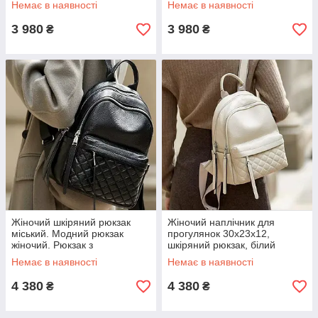
Немає в наявності
Немає в наявності
3 980
3 980
₴
₴
Жіночий шкіряний рюкзак
Жіночий наплічник для
міський. Модний рюкзак
прогулянок 30х23х12,
жіночий. Рюкзак з
шкіряний рюкзак, білий
натуральної шкіри чорний
Немає в наявності
Немає в наявності
49334
4 380
4 380
₴
₴