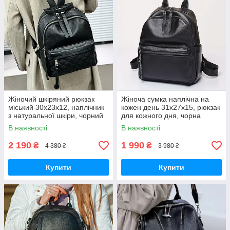
Жіночий шкіряний рюкзак
Жіноча сумка наплічна на
міський 30х23х12, наплічник
кожен день 31х27х15, рюкзак
з натуральної шкіри, чорний
для кожного дня, чорна
В наявності
В наявності
2 190
1 990
₴
₴
4 380 ₴
3 980 ₴
Купити
Купити