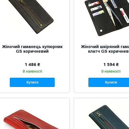
Жіночий гаманець купюрник
Жіночий шкіряний гам
GS коричневий
клатч GS коричне
1 486 ₴
1 594 ₴
В наявності
В наявності
Купити
Купити