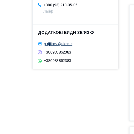
+380 (93) 218-35-06
Лайф
p.rijikov@ukr.net
+380983862383
+380983862383