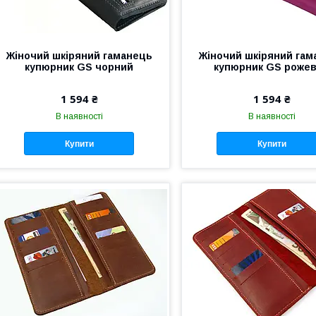
Жіночий шкіряний гаманець
Жіночий шкіряний гам
купюрник GS чорний
купюрник GS роже
1 594 ₴
1 594 ₴
В наявності
В наявності
Купити
Купити