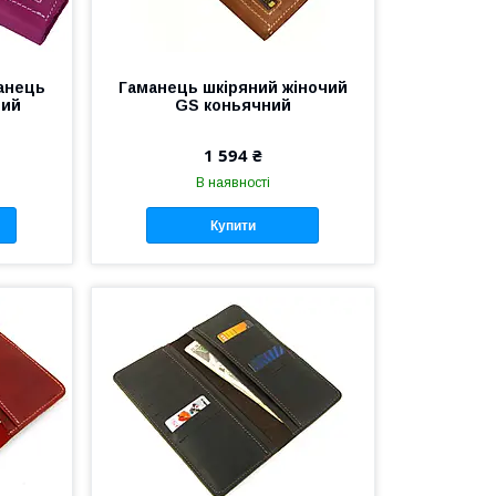
анець
Гаманець шкіряний жіночий
вий
GS коньячний
1 594 ₴
В наявності
Купити