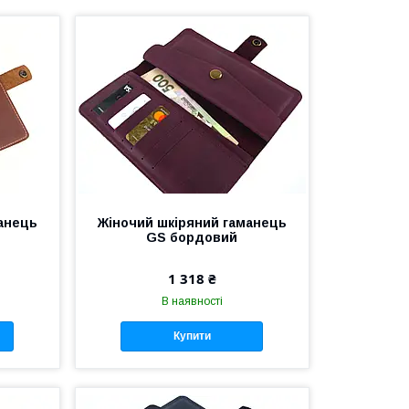
анець
Жіночий шкіряний гаманець
GS бордовий
1 318 ₴
В наявності
Купити