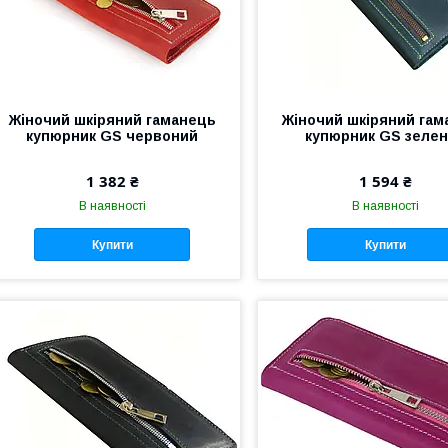
Жіночий шкіряний гаманець
Жіночий шкіряний гам
купюрник GS червоний
купюрник GS зеле
1 382 ₴
1 594 ₴
В наявності
В наявності
Купити
Купити