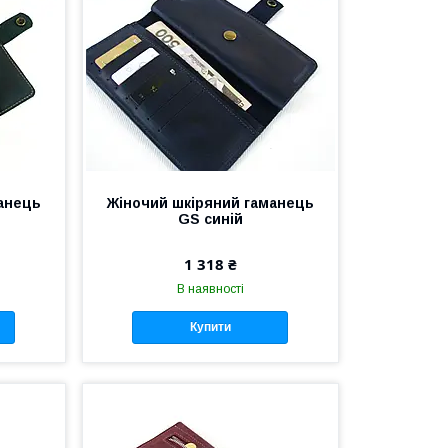
анець
Жіночий шкіряний гаманець
GS синій
1 318 ₴
В наявності
Купити