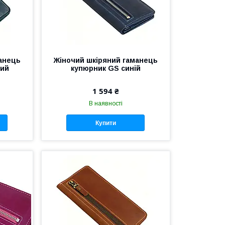
анець
Жіночий шкіряний гаманець
ний
купюрник GS синій
1 594 ₴
В наявності
Купити