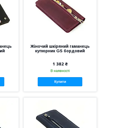
анець
Жіночий шкіряний гаманець
вий
купюрник GS бордовий
1 382 ₴
В наявності
Купити