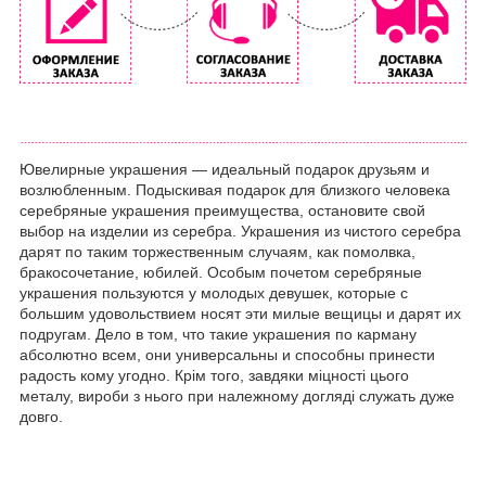
Ювелирные украшения ― идеальный подарок друзьям и
возлюбленным. Подыскивая подарок для близкого человека
серебряные украшения преимущества, остановите свой
выбор на изделии из серебра. Украшения из чистого серебра
дарят по таким торжественным случаям, как помолвка,
бракосочетание, юбилей. Особым почетом серебряные
украшения пользуются у молодых девушек, которые с
большим удовольствием носят эти милые вещицы и дарят их
подругам. Дело в том, что такие украшения по карману
абсолютно всем, они универсальны и способны принести
радость кому угодно. Крім того, завдяки міцності цього
металу, вироби з нього при належному догляді служать дуже
довго.