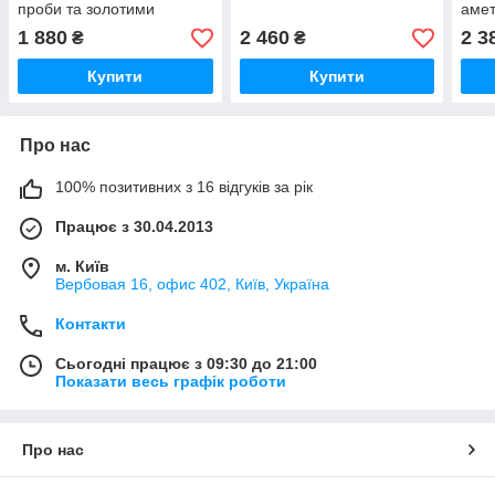
проби та золотими
аме
вставками 375 проби з
1 880
2 460
2 3
₴
₴
візерунком
Купити
Купити
Про нас
100% позитивних з 16 відгуків за рік
Працює з 30.04.2013
м. Київ
Вербовая 16, офис 402, Київ, Україна
Контакти
Сьогодні працює з 09:30 до 21:00
Показати весь графік роботи
Про нас