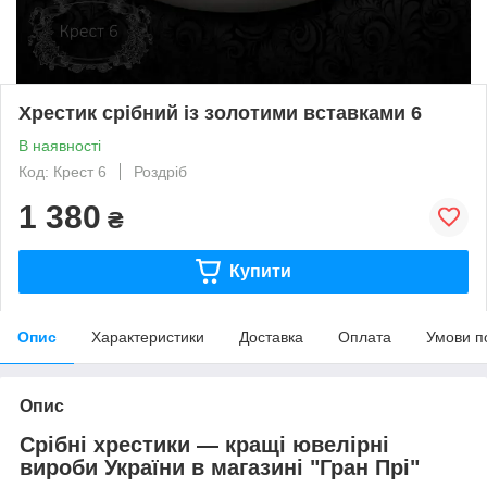
Хрестик срібний із золотими вставками 6
В наявності
Код: Крест 6
Роздріб
1 380
₴
Купити
Опис
Характеристики
Доставка
Оплата
Умови п
Опис
Срібні хрестики ― кращі ювелірні
вироби України в магазині "Гран Прі"