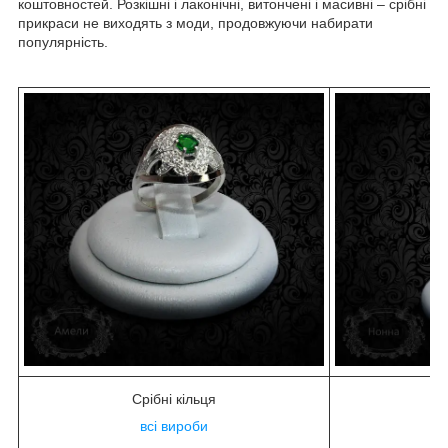
коштовностей. Розкішні і лаконічні, витончені і масивні – срібні
прикраси не виходять з моди, продовжуючи набирати
популярність.
Срібні кільця
С
всі вироби