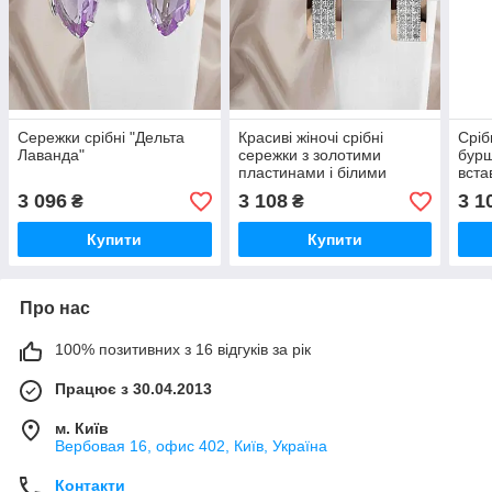
Сережки срібні "Дельта
Красиві жіночі срібні
Сріб
Лаванда"
сережки з золотими
бурш
пластинами і білими
вста
фіанітами "Белла"
3 096
3 108
3 1
₴
₴
Купити
Купити
Про нас
100% позитивних з 16 відгуків за рік
Працює з 30.04.2013
м. Київ
Вербовая 16, офис 402, Київ, Україна
Контакти