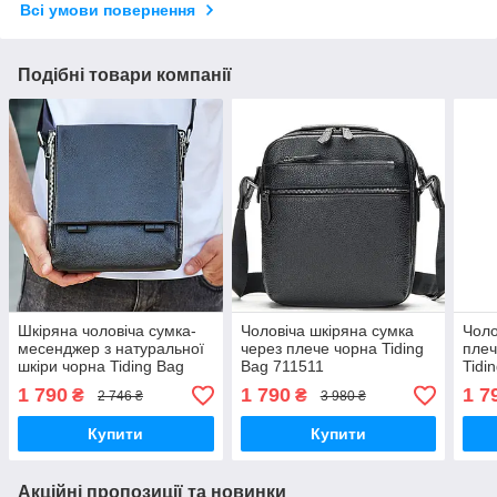
Всі умови повернення
Подібні товари компанії
Шкіряна чоловіча сумка-
Чоловіча шкіряна сумка
Чоло
месенджер з натуральної
через плече чорна Tiding
плеч
шкіри чорна Tiding Bag
Bag 711511
Tidi
6197
1 790
1 790
1 7
₴
₴
2 746 ₴
3 980 ₴
Купити
Купити
Акційні пропозиції та новинки