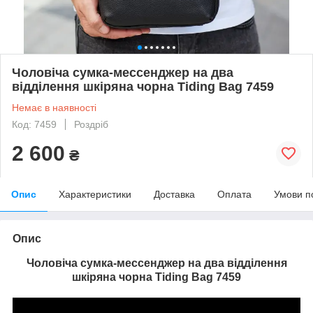
Чоловіча сумка-мессенджер на два
відділення шкіряна чорна Tiding Bag 7459
Немає в наявності
Код: 7459
Роздріб
2 600
₴
Опис
Характеристики
Доставка
Оплата
Умови п
Опис
Чоловіча сумка-мессенджер на два відділення
шкіряна чорна Tiding Bag 7459