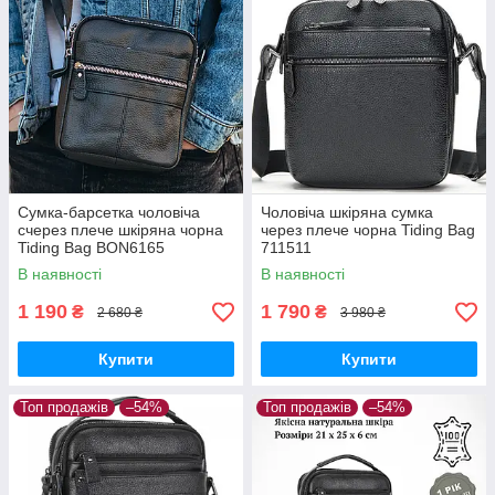
Сумка-барсетка чоловіча
Чоловіча шкіряна сумка
счерез плече шкіряна чорна
через плече чорна Tiding Bag
Tiding Bag BON6165
711511
В наявності
В наявності
1 190
1 790
₴
₴
2 680 ₴
3 980 ₴
Купити
Купити
Топ продажів
–54%
Топ продажів
–54%