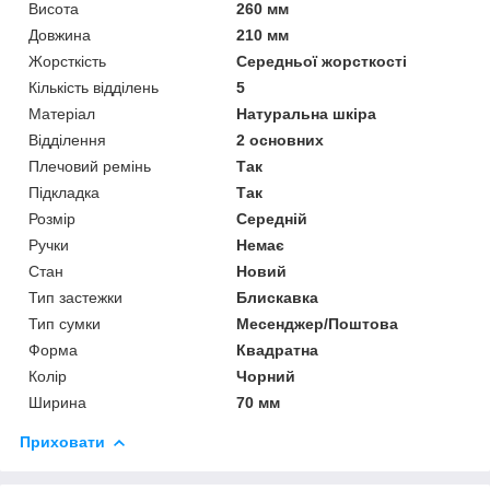
Висота
260 мм
Довжина
210 мм
Жорсткість
Середньої жорсткості
Кількість відділень
5
Матеріал
Натуральна шкіра
Відділення
2 основних
Плечовий ремінь
Так
Підкладка
Так
Розмір
Середній
Ручки
Немає
Стан
Новий
Тип застежки
Блискавка
Тип сумки
Месенджер/Поштова
Форма
Квадратна
Колір
Чорний
Ширина
70 мм
Приховати