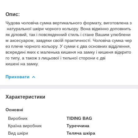
Опис:
Чудова чоловіча сумка вертикального формату, виготовлена з
натуральної шкіри чорного кольору. Вона відмінно доповнить
як діловий, так і повсякденний стиль і стане Вашим улюблени
м аксесуаром, завдяки своїй практичності. Чоловіча сумка чер
ез плече чорного кольору. У сумки є два основних відділення,
всередині яких є маленька кишеня на замку і кишеня відкрито
го типу, а також з лицьової і тильної сторони є дві
кишені на замку.
Приховати
Характеристики
Основні
Виробник
TIDING BAG
Країна виробник
Туреччина
Вид шкіри
Теляча шкіра