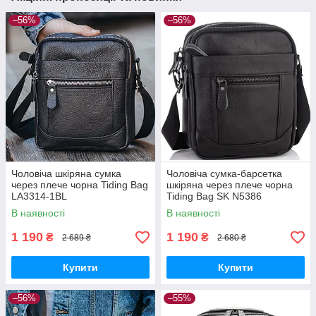
–56%
–56%
Чоловіча шкіряна сумка
Чоловіча сумка-барсетка
через плече чорна Tiding Bag
шкіряна через плече чорна
LA3314-1BL
Tiding Bag SK N5386
В наявності
В наявності
1 190
1 190
₴
₴
2 689 ₴
2 680 ₴
Купити
Купити
–56%
–55%