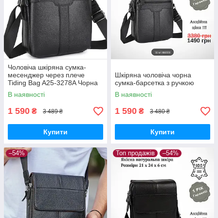
Чоловіча шкіряна сумка-
месенджер через плече
Шкіряна чоловіча чорна
Tiding Bag A25-3278A Чорна
сумка-барсетка з ручкою
В наявності
В наявності
1 590
1 590
₴
₴
3 489 ₴
3 480 ₴
Купити
Купити
–54%
Топ продажів
–54%