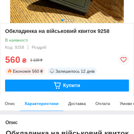
Обкладинка на військовий квиток 9258
В наявності
Код: 9258
Роздріб
560
₴
1 120 ₴
Економія
560 ₴
Залишилось
12 днів
Купити
Опис
Характеристики
Доставка
Оплата
Умови 
Опис
Обкладинка на військовий квиток