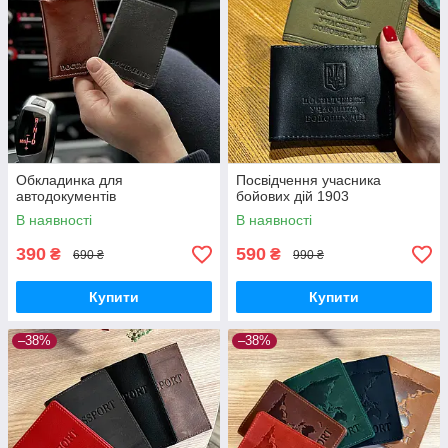
Обкладинка для
Посвідчення учасника
автодокументів
бойових дій 1903
В наявності
В наявності
390
590
₴
₴
690 ₴
990 ₴
Купити
Купити
–38%
–38%