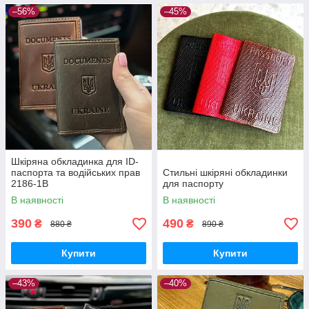
–56%
–45%
Шкіряна обкладинка для ID-
паспорта та водійських прав
Стильні шкіряні обкладинки
2186-1B
для паспорту
В наявності
В наявності
390
490
₴
₴
880 ₴
890 ₴
Купити
Купити
–43%
–40%