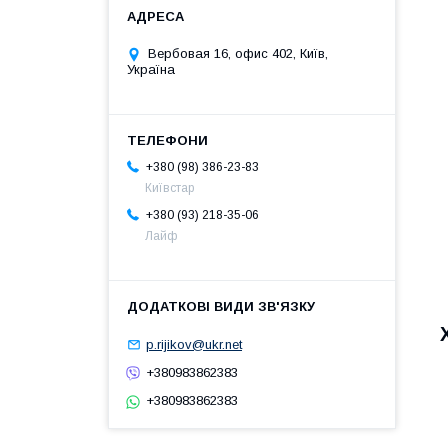
Вербовая 16, офис 402, Київ,
Україна
+380 (98) 386-23-83
Київстар
+380 (93) 218-35-06
Лайф
p.rijikov@ukr.net
+380983862383
+380983862383