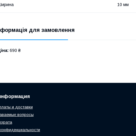
Ширина
10 мм
нформація для замовлення
іна:
690 ₴
информация
платы и доставки
даваемые вопросы
озрата
конфиденциальности