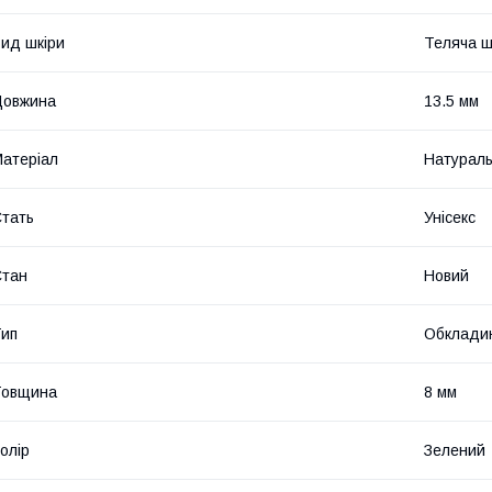
ид шкіри
Теляча ш
Довжина
13.5 мм
атеріал
Натураль
тать
Унісекс
Стан
Новий
ип
Обкладин
Товщина
8 мм
олір
Зелений