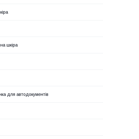
кіра
на шкіра
ка для автодокументів