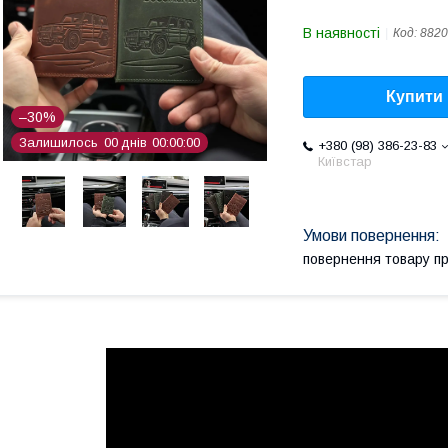
В наявності
Код:
8820
Купити
–30%
Залишилось
0
0
днів
0
0
0
0
0
0
+380 (98) 386-23-83
Київстар
повернення товару п