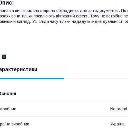
Опис:
арна та високоякісна шкіряна обкладинка для автодокументів . Пот
озаяк вони тільки посилюють вінтажний ефект. Тому не потрібно п
овнішній вигляд. Усі сліди часу тільки нададуть індивідуальності о
арактеристики
Основні
иробник
No brand
раїна виробник
Україна