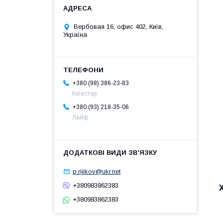
Вербовая 16, офис 402, Київ,
Україна
+380 (98) 386-23-83
Київстар
+380 (93) 218-35-06
Лайф
p.rijikov@ukr.net
+380983862383
+380983862383