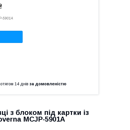
₴
P-5901A
ротягом 14 днів
за домовленістю
і з блоком під картки із
overna MCJP-5901A