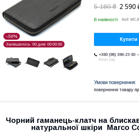
2 590 
5 180 ₴
В наявності
Код:
MCJ
–50%
Купити
Залишилось
0
0
днів
0
0
0
0
0
0
+380 (98) 386-23-83
Київстар
повернення товару п
Чорний гаманець-клатч на блискавц
натуральної шкіри Marco C