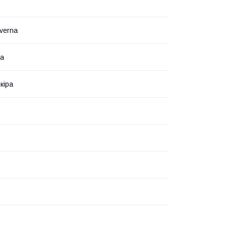
verna
на
кіра