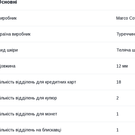
Основні
иробник
Marco Co
раїна виробник
Туреччи
ид шкіри
Теляча ш
Довжина
12 мм
ількість відділень для кредитних карт
18
ількість відділень для купюр
2
ількість відділень для монет
1
ількість відділень на блискавці
1