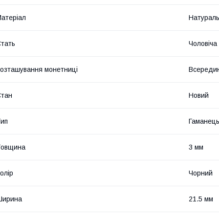
атеріал
Натураль
тать
Чоловіча
озташування монетниці
Всередин
Стан
Новий
ип
Гаманец
Товщина
3 мм
олір
Чорний
Ширина
21.5 мм