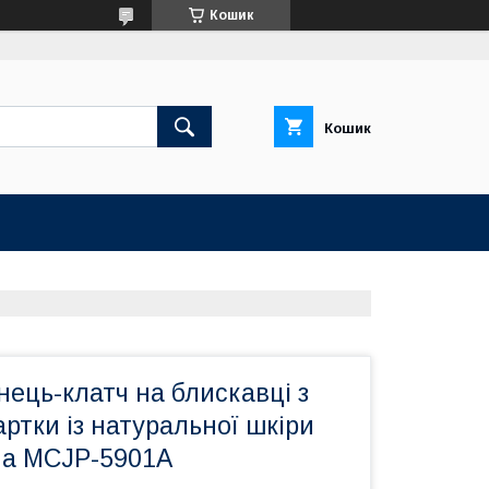
Кошик
Кошик
ець-клатч на блискавці з
артки із натуральної шкіри
na MCJP-5901A