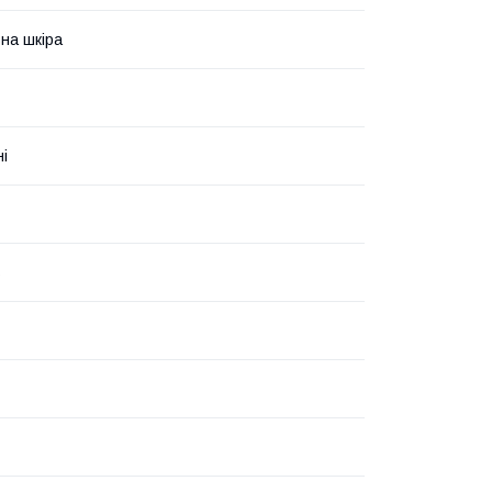
на шкіра
і
ь