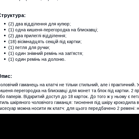
Структура:
(2) два відділення для купюр;
(1) одна кишеня-перегородка на блискавці;
(2) два прилеглі відділення;
(18) вісімнадцять секцій під картки;
(1) петля для ручки;
(1) один знімний ремінь на зап'ястя;
(1) один ремінь на долоню.
Опис:
оловічий гаманець на клатчі не тільки стильний, але і практичний. 
ишеня-перегородка на блискавці для монет та блок під картки. 2 п
бо паперів. Відкритий доступ до 18 карток. До того ж у ньому є пет
тиль шкіряного чоловічого гаманця: тиснення під шкіру крокодила
ксесуар можна носити як клатч: для цього передбачено 2 ремені: 