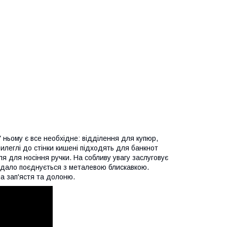
У ньому є все необхідне: відділення для купюр,
рилеглі до стінки кишені підходять для банкнот
ля для носіння ручки. На собливу увагу заслуговує
 вдало поєднується з металевою блискавкою.
на зап'ястя та долоню.