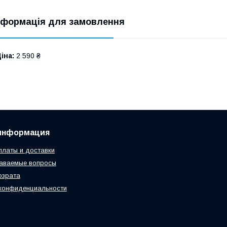
нформація для замовлення
іна:
2 590 ₴
информация
платы и доставки
даваемые вопросы
озрата
конфиденциальности