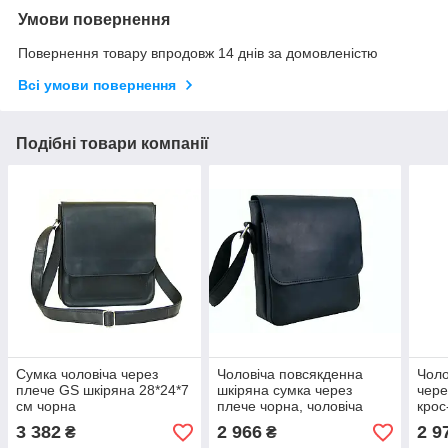
Умови повернення
Повернення товару впродовж 14 днів за домовленістю
Всі умови повернення
Подібні товари компанії
Сумка чоловіча через
Чоловіча повсякденна
Чоло
плече GS шкіряна 28*24*7
шкіряна сумка через
чере
см чорна
плече чорна, чоловіча
крос
сумка з натуральної шкіри
шкір
3 382
2 966
2 9
₴
₴
23*20*7 см
чор