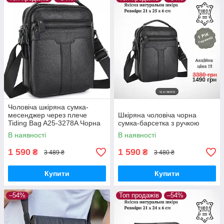
Чоловіча шкіряна сумка-
месенджер через плече
Шкіряна чоловіча чорна
Tiding Bag A25-3278A Чорна
сумка-барсетка з ручкою
В наявності
В наявності
1 590
1 590
₴
₴
3 489 ₴
3 480 ₴
Купити
Купити
–54%
Топ продажів
–54%