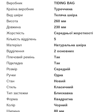
Виробник
TIDING BAG
Країна виробник
Туреччина
Вид шкіри
Теляча шкіра
Висота
260 мм
Довжина
230 мм
Жорсткість
Середньої жорсткості
Кількість відділень
5
Матеріал
Натуральна шкіра
Відділення
2 основних
Плечовий ремінь
Так
Підкладка
Так
Розмір
Середній
Ручки
Одна
Стан
Новий
Стиль
Класичний
Тип застежки
Блискавка
Форма
Квадратна
Колір
Чорний
Ширина
80 мм