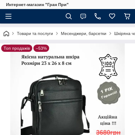
Интернет-магазин "Гран При"
Товари та послуги
Месенджери, барсетки
Шкіряна ч
Топ продажів
–53%