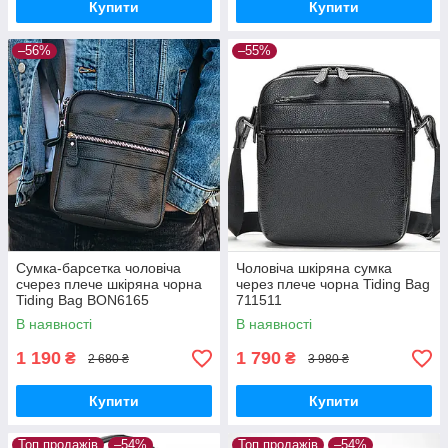
Купити
Купити
–56%
–55%
Сумка-барсетка чоловіча
Чоловіча шкіряна сумка
счерез плече шкіряна чорна
через плече чорна Tiding Bag
Tiding Bag BON6165
711511
В наявності
В наявності
1 190
1 790
₴
₴
2 680 ₴
3 980 ₴
Купити
Купити
Топ продажів
–54%
Топ продажів
–54%