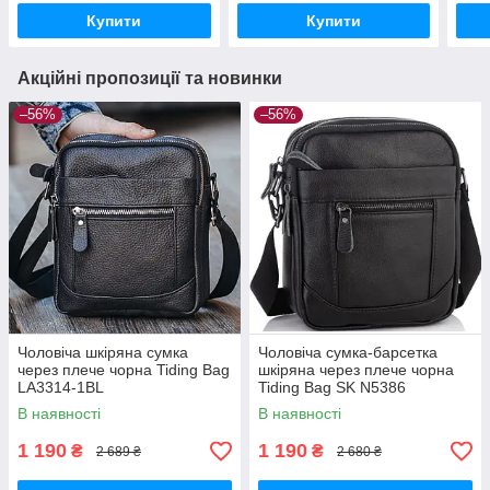
Купити
Купити
Акційні пропозиції та новинки
–56%
–56%
Чоловіча шкіряна сумка
Чоловіча сумка-барсетка
через плече чорна Tiding Bag
шкіряна через плече чорна
LA3314-1BL
Tiding Bag SK N5386
В наявності
В наявності
1 190
1 190
₴
₴
2 689 ₴
2 680 ₴