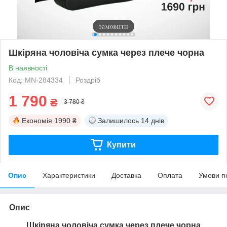
Шкіряна чоловіча сумка через плече чорна
В наявності
Код: MN-284334
Роздріб
1 790
₴
3 780 ₴
Економія
1990 ₴
Залишилось
14 днів
Купити
Опис
Характеристики
Доставка
Оплата
Умови п
Опис
Шкіряна чоловіча сумка через плече чорна