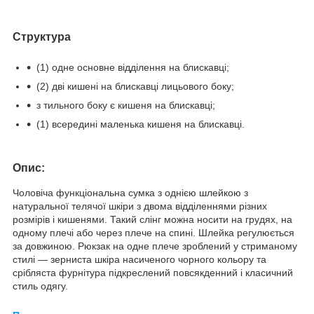
Структура
(1) одне основне відділення на блискавці;
(2) дві кишені на блискавці лицьового боку;
з тильного боку є кишеня на блискавці;
(1) всередині маленька кишеня на блискавці.
Опис:
Чоловіча функціональна сумка з однією шлейкою з
натуральної телячої шкіри з двома відділеннями різних
розмірів і кишенями. Такий слінг можна носити на грудях, на
одному плечі або через плече на спині. Шлейка регулюється
за довжиною. Рюкзак на одне плече зроблений у стриманому
стилі — зерниста шкіра насиченого чорного кольору та
срібляста фурнітура підкреслений повсякденний і класичний
стиль одягу.