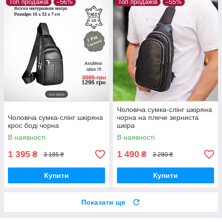
Топ продажів
–56%
Топ продажів
–55%
Чоловіча сумка-слінг шкіряна
Чоловіча сумка-слінг шкіряна
чорна на плече зерниста
крос боді чорна
шкіра
В наявності
В наявності
1 395
1 490
₴
₴
3 185 ₴
3 280 ₴
Купити
Купити
Показати ще