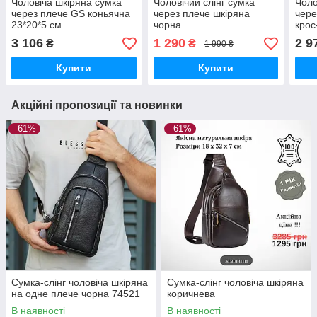
Чоловіча шкіряна сумка
Чоловічий слінг сумка
Чоло
через плече GS коньячна
через плече шкіряна
чере
23*20*5 см
чорна
крос
шкір
3 106
1 290
2 9
₴
₴
1 990 ₴
чор
Купити
Купити
Акційні пропозиції та новинки
–61%
–61%
Сумка-слінг чоловіча шкіряна
Сумка-слінг чоловіча шкіряна
на одне плече чорна 74521
коричнева
В наявності
В наявності