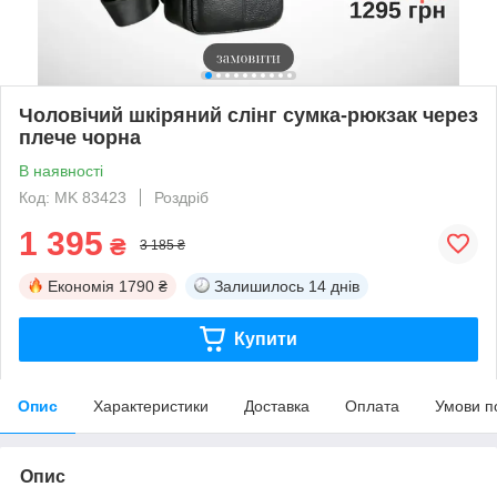
Чоловічий шкіряний слінг сумка-рюкзак через
плече чорна
В наявності
Код: MK 83423
Роздріб
1 395
₴
3 185 ₴
Економія
1790 ₴
Залишилось
14 днів
Купити
Опис
Характеристики
Доставка
Оплата
Умови п
Опис