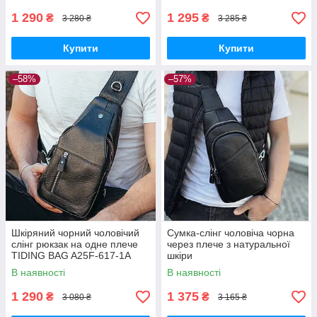
1 290
1 295
₴
₴
3 280 ₴
3 285 ₴
Купити
Купити
–58%
–57%
Шкіряний чорний чоловічий
Сумка-слінг чоловіча чорна
слінг рюкзак на одне плече
через плече з натуральної
TIDING BAG A25F-617-1A
шкіри
В наявності
В наявності
1 290
1 375
₴
₴
3 080 ₴
3 165 ₴