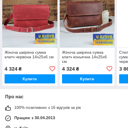
Жіноча шкіряна сумка
Жіноча шкіряна сумка
Стил
клатч червона 14х25х6 см
клатч коньячна 14х25х6
сумк
см
черв
4 324
4 324
3 8
₴
₴
Купити
Купити
Про нас
100% позитивних з 16 відгуків за рік
Працює з 30.04.2013
м. Київ