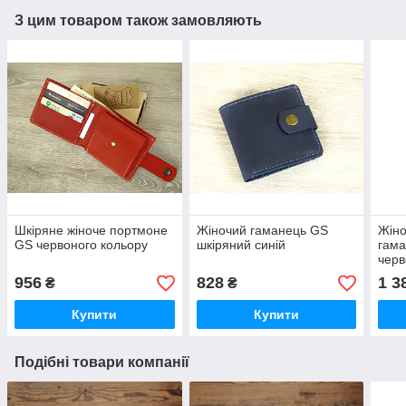
З цим товаром також замовляють
Шкіряне жіноче портмоне
Жіночий гаманець GS
Жіно
GS червоного кольору
шкіряний синій
гама
чер
956
828
1 3
₴
₴
Купити
Купити
Подібні товари компанії