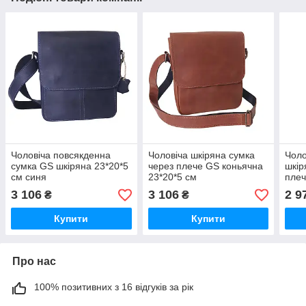
Чоловіча повсякденна
Чоловіча шкіряна сумка
Чоло
сумка GS шкіряна 23*20*5
через плече GS коньячна
шкір
см синя
23*20*5 см
плеч
сумк
3 106
3 106
2 9
₴
₴
23*2
Купити
Купити
Про нас
100% позитивних з 16 відгуків за рік