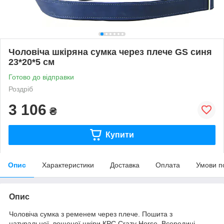
Чоловіча шкіряна сумка через плече GS синя
23*20*5 см
Готово до відправки
Роздріб
3 106
₴
Купити
Опис
Характеристики
Доставка
Оплата
Умови п
Опис
Чоловіча сумка з ременем через плече. Пошита з
натуральної, вощеної шкіри КРС Crazy Horse. Всередині