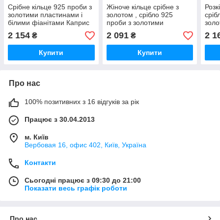
Срібне кільце 925 проби з
Жіноче кільце срібне з
Розк
золотими пластинами і
золотом , срібло 925
сріб
білими фіанітами Каприс
проби з золотими
золо
вставками 375 проби
проб
2 154
2 091
2 1
₴
₴
"Дел
Купити
Купити
Про нас
100% позитивних з 16 відгуків за рік
Працює з 30.04.2013
м. Київ
Вербовая 16, офис 402, Київ, Україна
Контакти
Сьогодні працює з 09:30 до 21:00
Показати весь графік роботи
Про нас