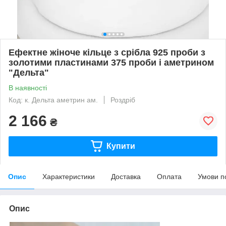
Ефектне жіноче кільце з срібла 925 проби з
золотими пластинами 375 проби і аметрином
"Дельта"
В наявності
Код: к. Дельта аметрин ам.
Роздріб
2 166
₴
Купити
Опис
Характеристики
Доставка
Оплата
Умови п
Опис