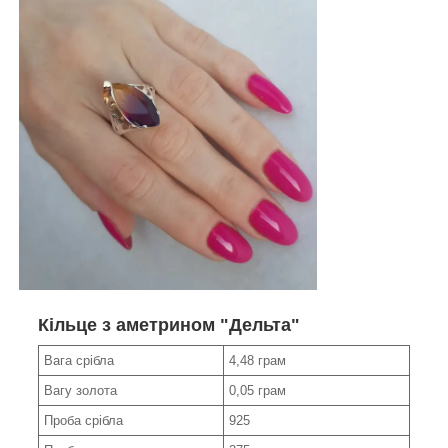
Кільце з аметрином "Дельта"
Вага срібла
4,48 грам
Вагу золота
0,05 грам
Проба срібла
925