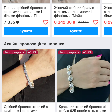
Гарний срібний браслет з
Жіночий срібний браслет з
Жіно
золотими пластинами і
золотими пластинами і
золо
білими фіанітами Тіна
фіанітами "Майя"
біли
жіночий
7 335
8 142,30
8 2
₴
₴
9 047 ₴
Купити
Купити
Акційні пропозиції та новинки
Топ продажів
–10%
Топ продажів
–10%
Срібний браслет жіночий з
Красивий жіночий браслет зі
камінням і золотими
срібла 925 проби з золотими