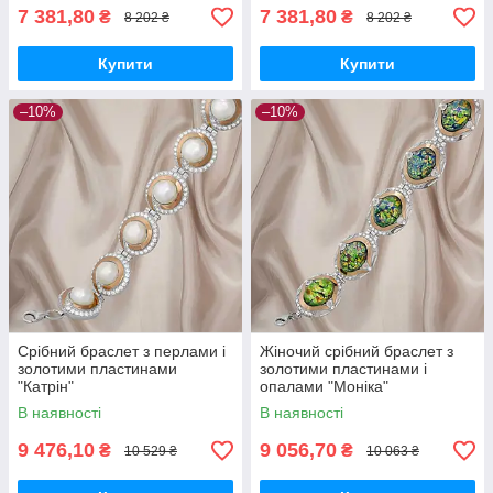
7 381,80
7 381,80
₴
₴
8 202 ₴
8 202 ₴
Купити
Купити
–10%
–10%
Срібний браслет з перлами і
Жіночий срібний браслет з
золотими пластинами
золотими пластинами і
"Катрін"
опалами "Моніка"
В наявності
В наявності
9 476,10
9 056,70
₴
₴
10 529 ₴
10 063 ₴