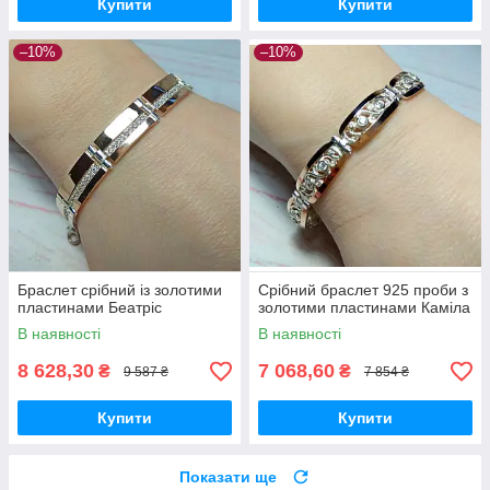
Купити
Купити
–10%
–10%
Браслет срібний із золотими
Срібний браслет 925 проби з
пластинами Беатріс
золотими пластинами Каміла
В наявності
В наявності
8 628,30
7 068,60
₴
₴
9 587 ₴
7 854 ₴
Купити
Купити
Показати ще