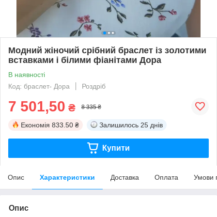
Модний жіночий срібний браслет із золотими
вставками і білими фіанітами Дора
В наявності
Код: браслет- Дора
Роздріб
7 501,50
₴
8 335 ₴
Економія
833.50 ₴
Залишилось
25 днів
Купити
Опис
Характеристики
Доставка
Оплата
Умови 
Опис