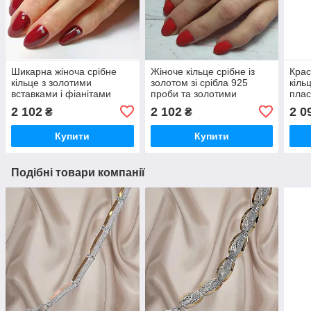
Шикарна жіноча срібне
Жіноче кільце срібне із
Крас
кільце з золотими
золотом зі срібла 925
кіль
вставками і фіанітами
проби та золотими
плас
"Дора 2"
вставками 375 проби
2 102
2 102
2 0
₴
₴
Купити
Купити
Подібні товари компанії