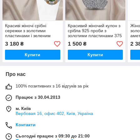
Красиві жіночі срібні
Красивий жіночий кулон з
Жіно
сережки з золотими
срібла 925 проби з
золо
пластинами і зеленим
золотими пластинами 375
аме
опалом
проби "Яблуко"
3 180
1 500
2 3
₴
₴
Купити
Купити
Про нас
100% позитивних з 16 відгуків за рік
Працює з 30.04.2013
м. Київ
Вербовая 16, офис 402, Київ, Україна
Контакти
Сьогодні працює з 09:30 до 21:00