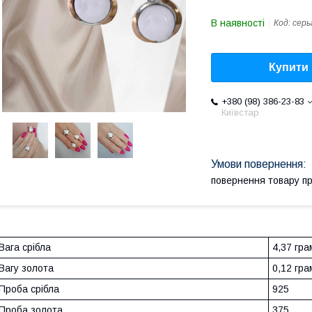
В наявності
Код:
серь
Купити
+380 (98) 386-23-83
Київстар
повернення товару п
Вага срібла
4,37 гра
Вагу золота
0,12 гра
Проба срібла
925
Проба золота
375