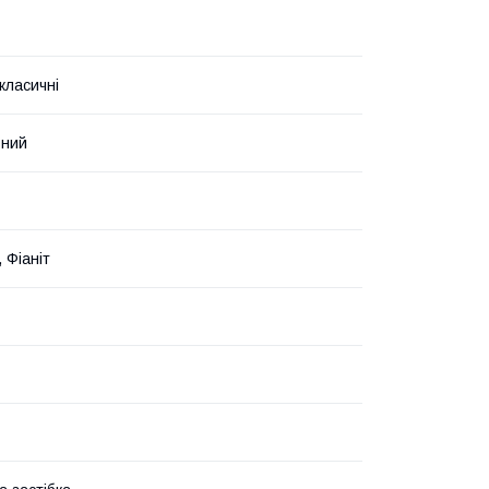
класичні
ьний
 Фіаніт