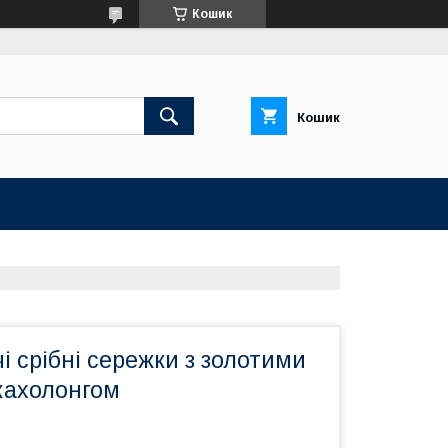
Кошик
Кошик
чі срібні сережки з золотими
кахолонгом