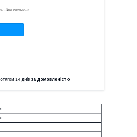
ги -Яна кахолонг
ротягом 14 днів
за домовленістю
м
м