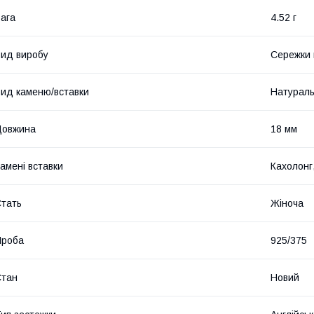
ага
4.52 г
ид виробу
Сережки 
ид каменю/вставки
Натурал
Довжина
18 мм
амені вставки
Кахолонг,
тать
Жіноча
Проба
925/375
Стан
Новий