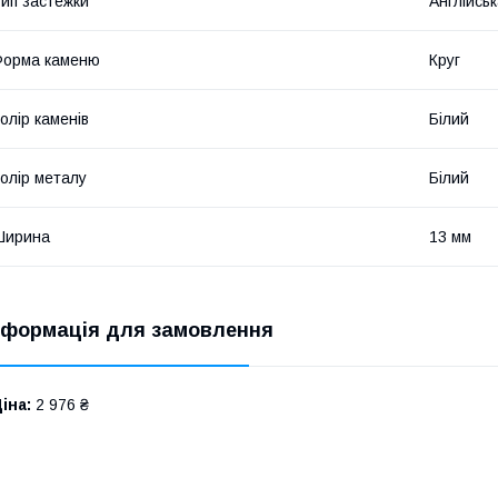
ип застежки
Англійськ
Форма каменю
Круг
олір каменів
Білий
олір металу
Білий
Ширина
13 мм
нформація для замовлення
іна:
2 976 ₴