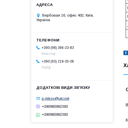
Вербовая 16, офис 402, Київ,
Україна
+380 (98) 386-23-83
Київстар
+380 (93) 218-35-06
Х
Лайф
p.rijikov@ukr.net
В
+380983862383
+380983862383
К