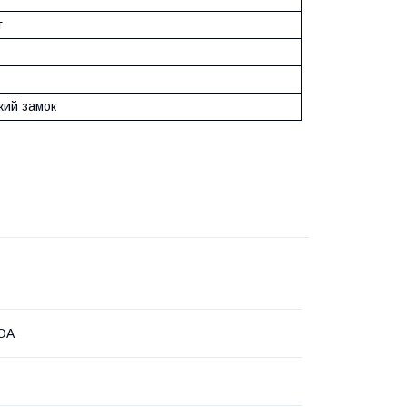
г
кий замок
ЮА