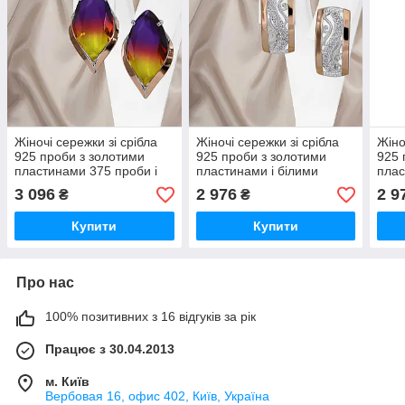
Жіночі сережки зі срібла
Жіночі сережки зі срібла
Жіно
925 проби з золотими
925 проби з золотими
925 
пластинами 375 проби і
пластинами і білими
плас
аметрином
фіанітами Варвара
біли
3 096
2 976
2 9
₴
₴
Купити
Купити
Про нас
100% позитивних з 16 відгуків за рік
Працює з 30.04.2013
м. Київ
Вербовая 16, офис 402, Київ, Україна