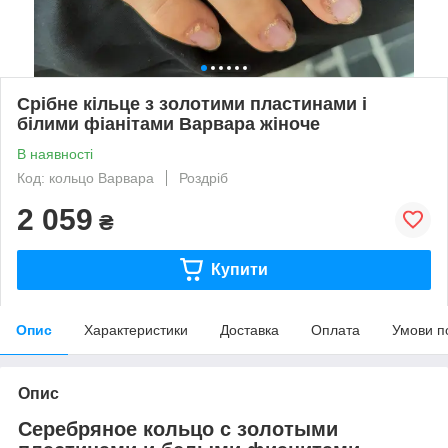
Срібне кільце з золотими пластинами і
білими фіанітами Варвара жіноче
В наявності
Код: кольцо Варвара
Роздріб
2 059
₴
Купити
Опис
Характеристики
Доставка
Оплата
Умови п
Опис
Серебряное кольцо с золотыми