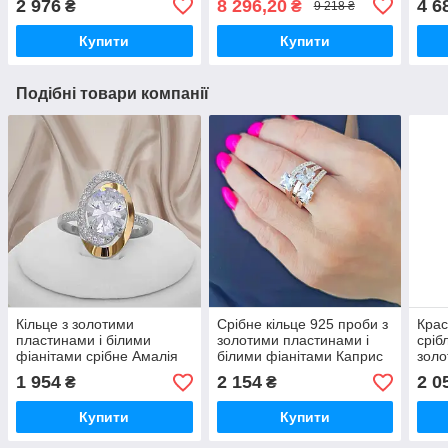
2 976
8 296,20
4 6
₴
₴
9 218 ₴
Купити
Купити
Подібні товари компанії
Кільце з золотими
Срібне кільце 925 проби з
Крас
пластинами і білими
золотими пластинами і
сріб
фіанітами срібне Амалія
білими фіанітами Каприс
золо
проб
1 954
2 154
2 0
₴
₴
"Шан
Купити
Купити