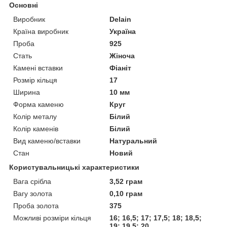
Основні
Виробник
Delain
Країна виробник
Україна
Проба
925
Стать
Жіноча
Камені вставки
Фіаніт
Розмір кільця
17
Ширина
10 мм
Форма каменю
Круг
Колір металу
Білий
Колір каменів
Білий
Вид каменю/вставки
Натуральний
Стан
Новий
Користувальницькі характеристики
Вага срібла
3,52 грам
Вагу золота
0,10 грам
Проба золота
375
Можливі розміри кільця
16; 16,5; 17; 17,5; 18; 18,5;
19; 19,5; 20