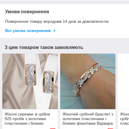
Умови повернення
Повернення товару впродовж 14 днів за домовленістю
Всі умови повернення
З цим товаром також замовляють
Жіночі сережки зі срібла
Жіночий срібний браслет з
Жіно
925 проби з золотими
золотими пластинами і
сріб
пластинами і білими
білими фіанітами Варвара
плас
фіанітами Варвара
фіан