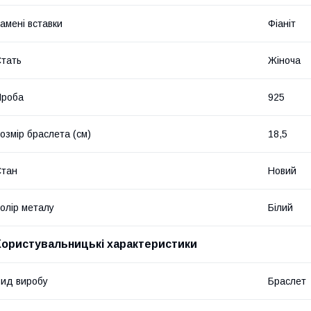
амені вставки
Фіаніт
тать
Жіноча
Проба
925
озмір браслета (см)
18,5
Стан
Новий
олір металу
Білий
Користувальницькі характеристики
ид виробу
Браслет