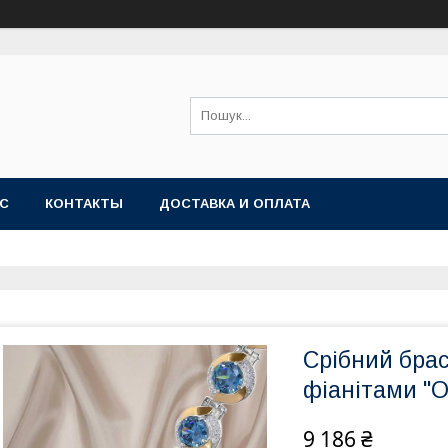
АС
КОНТАКТЫ
ДОСТАВКА И ОПЛАТА
Срібний брас
фіанітами "
9 186 ₴