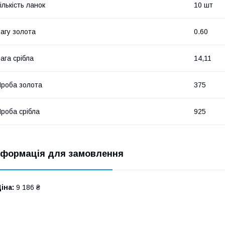
ількість ланок
10 шт
агу золота
0.60
ага срібла
14,11
роба золота
375
роба срібла
925
нформація для замовлення
іна:
9 186 ₴