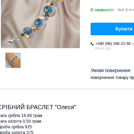
В наявності
Код:
Б-т 
Купити
+380 (98) 386-23-83
Київстар
повернення товару п
СРІБНИЙ БРАСЛЕТ "Олеся"
ага срібла 16,66 грам
ага золота 0,50 грам
роба срібла 925
роба золота 375