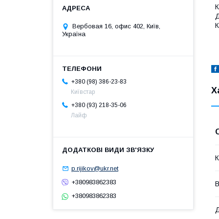
К
Д
К
Вербовая 16, офис 402, Київ,
Україна
+380 (98) 386-23-83
Х
Київстар
+380 (93) 218-35-06
Лайф
К
p.rijikov@ukr.net
+380983862383
В
+380983862383