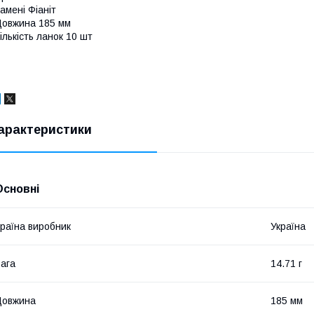
амені Фіаніт
овжина 185 мм
ількість ланок 10 шт
арактеристики
Основні
раїна виробник
Україна
ага
14.71 г
Довжина
185 мм