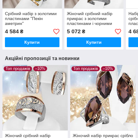
Срібний набір з золотими
Жіночий срібний набір
Набі
пластинами "Пекін
прикрас з золотими
сріб
аметрин"
пластинами і чорними
плас
фіанітами "Наомі"
4 584
5 072
4 6
₴
₴
Купити
Купити
Акційні пропозиції та новинки
Топ продажів
–10%
Топ продажів
–10%
Жіночий срібний набір
Жіночий набір прикрас срібло