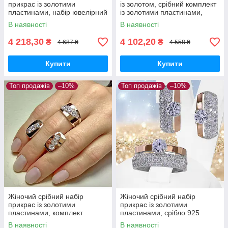
прикрас із золотими
із золотом, срібний комплект
пластинами, набір ювелірний
із золотими пластинами,
срібний кільце та сережки
колір вставки раухтопаз
В наявності
В наявності
4 218,30
4 102,20
₴
₴
4 687 ₴
4 558 ₴
Купити
Купити
Топ продажів
–10%
Топ продажів
–10%
Жіночий срібний набір
Жіночий срібний набір
прикрас із золотими
прикрас із золотими
пластинами, комплект
пластинами, срібло 925
ювелірний срібний кільце та
проби із золотими
В наявності
В наявності