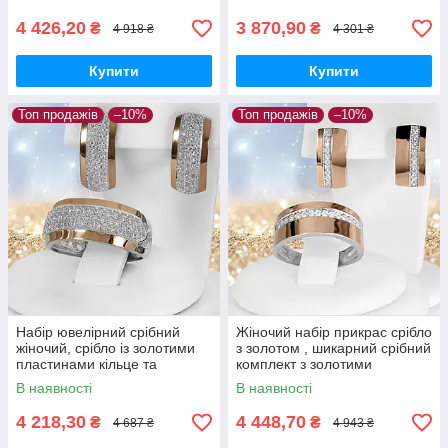
сережки
пластинами 375 проби
4 426,20
3 870,90
₴
₴
4 918 ₴
4 301 ₴
Купити
Купити
Топ продажів
–10%
Топ продажів
–10%
Набір ювелірний срібний
Жіночий набір прикрас срібло
жіночий, срібло із золотими
з золотом , шикарний срібний
пластинами кільце та
комплект з золотими
сережки, жіночий набір
пластинами
В наявності
В наявності
прикрас
4 218,30
4 448,70
₴
₴
4 687 ₴
4 943 ₴