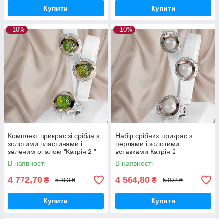
Купити
Купити
–10%
–10%
Комплект прикрас зі срібла з
Набір срібних прикрас з
золотими пластинами і
перлами і золотими
зеленим опалом "Катрін 2 "
вставками Катрін 2
В наявності
В наявності
4 772,70
4 564,80
₴
₴
5 303 ₴
5 072 ₴
Купити
Купити