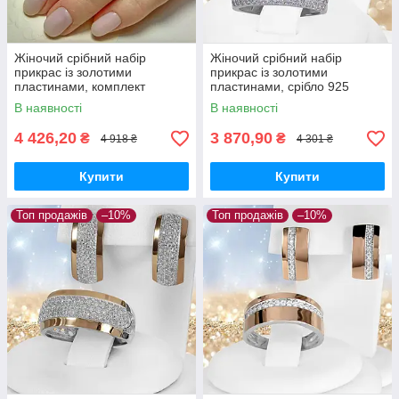
Жіночий срібний набір
Жіночий срібний набір
прикрас із золотими
прикрас із золотими
пластинами, комплект
пластинами, срібло 925
ювелірний срібний кільце та
проби із золотими
В наявності
В наявності
сережки
пластинами 375 проби
4 426,20
3 870,90
₴
₴
4 918 ₴
4 301 ₴
Купити
Купити
Топ продажів
–10%
Топ продажів
–10%