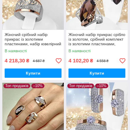
Жіночий срібний набір
Жіночий набір прикрас срібло
прикрас із золотими
із золотом, срібний комплект
пластинами, набір ювелірний
із золотими пластинами,
срібний кільце та сережки
колір вставки раухтопаз
В наявності
В наявності
4 218,30
4 102,20
₴
₴
4 687 ₴
4 558 ₴
Купити
Купити
Топ продажів
–10%
Топ продажів
–10%