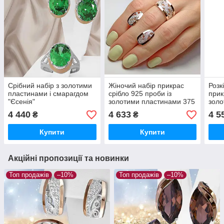
Срібний набір з золотими
Жіночий набір прикрас
Розк
пластинами і смарагдом
срібло 925 проби із
прик
"Єсенія"
золотими пластинами 375
золо
проби, ювелірний срібний
раух
4 440
4 633
4 5
₴
₴
набір
Купити
Купити
Акційні пропозиції та новинки
Топ продажів
–10%
Топ продажів
–10%