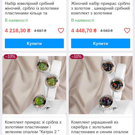
Набір ювелірний срібний
Жіночий набір прикрас срібло
жіночий, срібло із золотими
з золотом , шикарний срібний
пластинами кільце та
комплект з золотими
сережки, жіночий набір
пластинами
В наявності
В наявності
прикрас
4 218,30
4 448,70
₴
₴
4 687 ₴
4 943 ₴
Купити
Купити
–10%
–10%
Комплект прикрас зі срібла з
Комплект украшений из
золотими пластинами і
серебра с золотыми
зеленим опалом "Катрін 2 "
пластинами и синим опалом