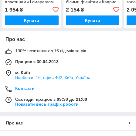
пластинами і смарагдом
білими фіанітами Каприс
золо
"Єсенія"
проб
1 954
2 154
2 0
₴
₴
"Шан
Купити
Купити
Про нас
100% позитивних з 16 відгуків за рік
Працює з 30.04.2013
м. Київ
Вербовая 16, офис 402, Київ, Україна
Контакти
Сьогодні працює з 09:30 до 21:00
Показати весь графік роботи
Про нас