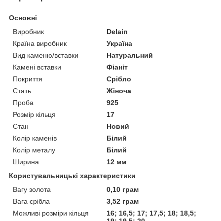
Основні
Виробник
Delain
Країна виробник
Україна
Вид каменю/вставки
Натуральний
Камені вставки
Фіаніт
Покриття
Срібло
Стать
Жіноча
Проба
925
Розмір кільця
17
Стан
Новий
Колір каменів
Білий
Колір металу
Білий
Ширина
12 мм
Користувальницькі характеристики
Вагу золота
0,10 грам
Вага срібла
3,52 грам
Можливі розміри кільця
16; 16,5; 17; 17,5; 18; 18,5;