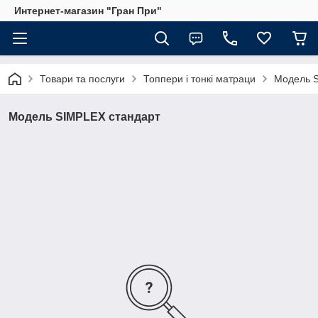
Интернет-магазин "Гран При"
Товари та послуги
Топпери і тонкі матраци
Модель S
Модель SIMPLEX стандарт